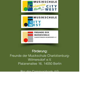
Förderung:
Freunde der Musikschule Charlottenburg-
Wilmersdorf e.V.
Platanenallee 16, 14050 Berlin
Bei der Commerzbank AG
IBAN: DE77100400480452658800
BIC: COBA DE FF 910
Kontonummer:
452658800
BLZ:
10040048
Verwendungszweck:
Brasil Ensemble Berlin