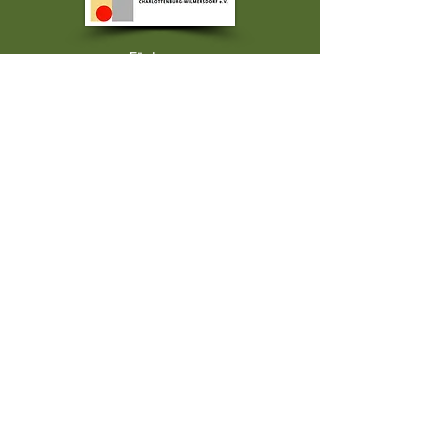
Förderung:
Freunde der Musikschule Charlottenburg-
Wilmersdorf e.V.
Platanenallee 16, 14050 Berlin
Bei der Commerzbank AG
IBAN: DE77100400480452658800
BIC: COBA DE FF 910
Kontonummer:
452658800
BLZ:
10040048
Verwendungszweck:
Brasil Ensemble Berlin