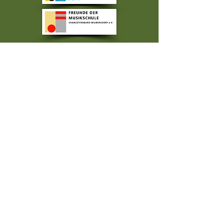
Förderung:
Freunde der Musikschule Charlottenburg-
Wilmersdorf e.V.
Platanenallee 16, 14050 Berlin
Bei der Commerzbank AG
IBAN: DE77100400480452658800
BIC: COBA DE FF 910
Kontonummer:
452658800
BLZ:
10040048
Verwendungszweck:
Brasil Ensemble Berlin